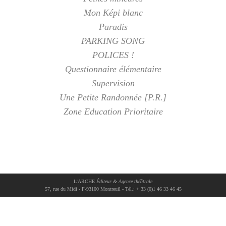
Mon Képi blanc
Paradis
PARKING SONG
POLICES !
Questionnaire élémentaire
Supervision
Une Petite Randonnée [P.R.]
Zone Education Prioritaire
L’ARCHE
Éditeur & Agence théâtrale
57, rue du Midi - F-93100 Montreuil - Tél.: + 33 (0)1 46 33 46 45