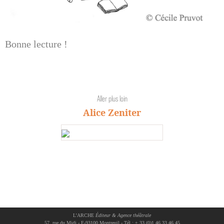
Bonne lecture !
Aller plus loin
Alice Zeniter
L’ARCHE
Éditeur & Agence théâtrale
57, rue du Midi - F-93100 Montreuil - Tél.: + 33 (0)1 46 33 46 45