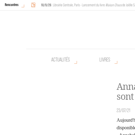
Rencontres
10/9/26
: Librairie Centrale, Paris - Lancement du livre
Maison Chaos
de Joëlle S
18/9/26
au
20/9/26
: Halles de Schaerbeek, Bruxelles - L'Arche sera présente 
ACTUALITÉS
LIVRES
Anna
sont
23/07/21
Aujourd'
disponible