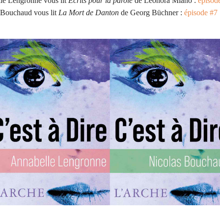
le Lengronne vous lit
Écrits pour la parole
de Léonora Miano :
épisod
 Bouchaud vous lit
La Mort de Danton
de Georg Büchner :
épisode #7