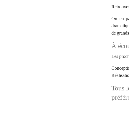
Retrouvez
On en pa
dramatiqu
de grands 
À écou
Les proch
Conceptio
Réalisati
Tous l
préfér