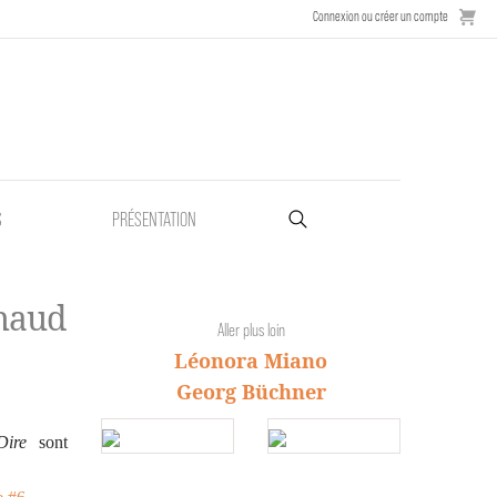
Connexion ou créer un compte
S
PRÉSENTATION
chaud
Aller plus loin
Léonora Miano
Georg Büchner
Dire
sont