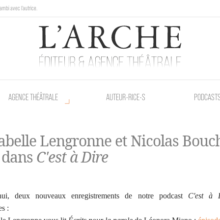
ambi avec l'autrice.
au Poetik Bazar tout le weekend !
AGENCE THÉÂTRALE
AUTEUR•RICE•S
PODCAST
belle Lengronne et Nicolas Bou
 dans
C'est à Dire
hui, deux nouveaux enregistrements de notre podcast
C'est à 
s :