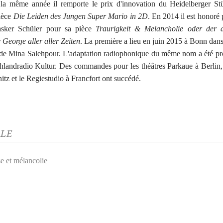
 la même année il remporte le prix d'innovation du Heidelberger St
ièce
Die Leiden des Jungen Super Mario in 2D
. En 2014 il est honoré 
asker Schüler pour sa pièce
Traurigkeit & Melancholie oder der al
 George aller aller Zeiten
. La première a lieu en juin 2015 à Bonn dan
de Mina Salehpour. L'adaptation radiophonique du même nom a été pr
hlandradio Kultur. Des commandes pour les théâtres Parkaue à Berlin, 
tz et le Regiestudio à Francfort ont succédé.
ALE
se et mélancolie