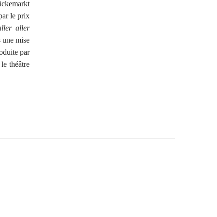
ückemarkt
par le prix
ler aller
s une mise
oduite par
le théâtre