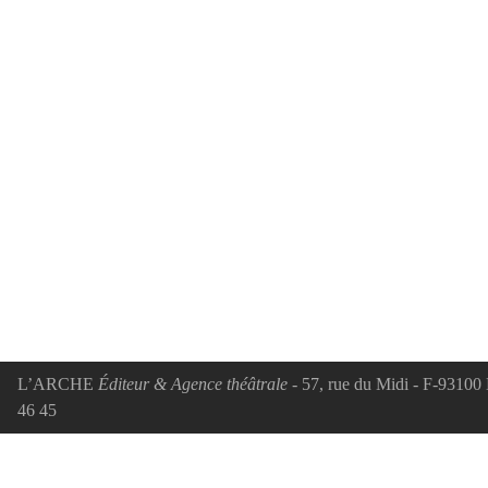
L’ARCHE
Éditeur & Agence théâtrale
- 57, rue du Midi - F-93100 
46 45