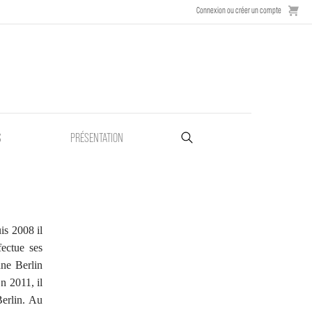
Connexion ou créer un compte
S
PRÉSENTATION
is 2008 il
fectue ses
hne Berlin
n 2011, il
Berlin. Au