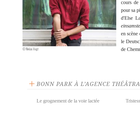
cours de
pour sa p
d'Else L
einsamste
en scène 
le Deutsc
de Chemni
© Niklas Vogt
BONN PARK À L’AGENCE THÉÂTR
Le grognement de la voie lactée
Tristes