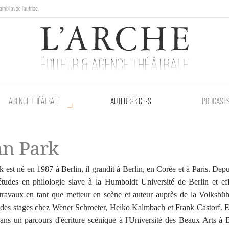
ambi avec l'autrice.
au Poetik Bazar tout le weekend !
AGENCE THÉÂTRALE
AUTEUR•RICE•S
PODCAST
n Park
 est né en 1987 à Berlin, il grandit à Berlin, en Corée et à Paris. Depu
études en philologie slave à la Humboldt Université de Berlin et ef
travaux en tant que metteur en scène et auteur auprès de la Volksbü
 des stages chez Wener Schroeter, Heiko Kalmbach et Frank Castorf. E
 dans un parcours d'écriture scénique à l'Université des Beaux Arts à 