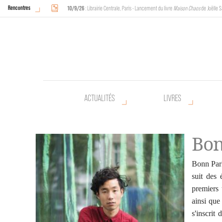
Rencontres
10/9/26
: Librairie Centrale, Paris - Lancement du livre
Maison Chaos
de Joëlle S
18/9/26
au
20/9/26
: Halles de Schaerbeek, Bruxelles - L'Arche sera présente 
ACTUALITÉS
LIVRES
Bon
Bonn Park
suit des 
premiers 
ainsi que
s'inscrit