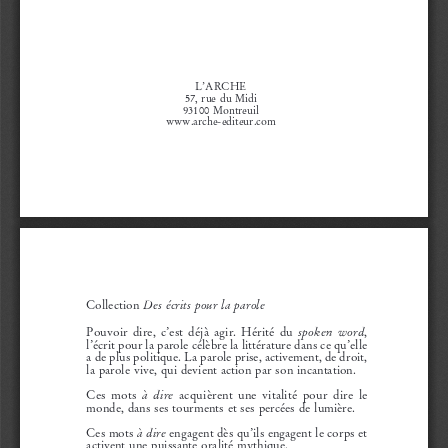
L’ARCHE
57,  rue  du  Midi
93100  Montreuil
www.arche-editeur.com
  Des  écrits  pour  la  parole
Collection
spoken  word
Pouvoir  dire,  c’est  déjà  agir.  Hérité  du 
, 
l’écrit pour la parole célèbre la littérature dans ce qu’elle 
a de plus politique. La parole prise, activement, de droit, 
la  parole  vive,  qui  devient  action  par  son  incantation.
à  dire
Ces  mots 
  acquièrent  une  vitalité  pour  dire  le 
monde,  dans  ses  tourments  et  ses  percées  de  lumière.
à dire
Ces mots 
 engagent dès qu’ils engagent le corps et 
activent  une  puissante  oralité  mythique.