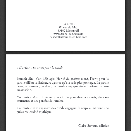
L’ARCHE
57,  rue  du  Midi
93100  Montreuil
www.arche-editeur.com
newsletter@arche-editeur.com
  Des  écrits  pour  la  parole
Collection
spoken  word
Pouvoir  dire,  c’est  déjà  agir.  Hérité  du 
,  l’écrit  pour  la 
parole célèbre la littérature dans ce qu’elle a de plus politique. La parole 
prise,  activement,  de  droit,  la  parole  vive,  qui  devient  action  par  son 
incantation.
à  dire
Ces  mots 
  acquièrent  une  vitalité  pour  dire  le  monde,  dans  ses 
tourments  et  ses  percées  de  lumière.
à  dire
Ces  mots 
  engagent  dès  qu’ils  engagent  le  corps  et  activent  une 
puissante  oralité  mythique.
Claire  Stavaux,  éditrice