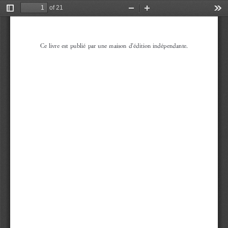
of 21
Toggle
Zoom
Zoom
Too
Sidebar
Out
In
Ce  livre  est  publié  par  une  maison  d’édition  indépendante.