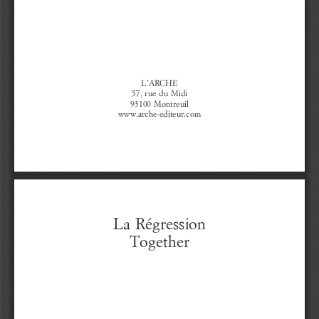
L’ARCHE
57,  rue  du  Midi
93100  Montreuil
www.arche-editeur.com
La  Régression 
Together